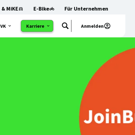
 & MiKE
E-Bike
Für Unternehmen
RVK
Karriere
Anmelden
Suchen
et
Öffnet
das
Sub-
:
Menu: