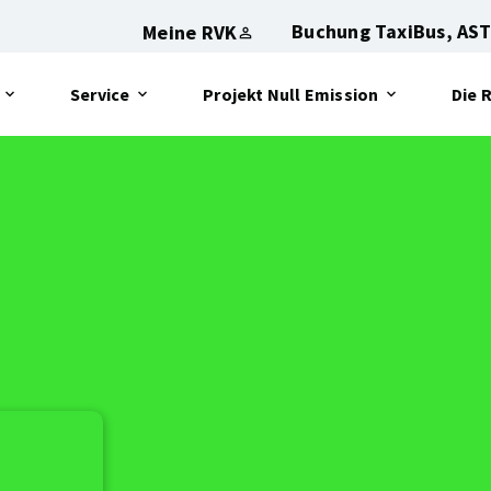
Buchung TaxiBus, AST
Meine RVK
Service
Projekt Null Emission
Die 
Öffnet
Öffnet
Öffn
das
das
das
Sub-
Sub-
Sub-
Menu:
Menu:
Menu