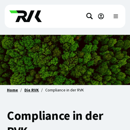
Direkt
Direkt
zum
zum
Suchen
Hauptinhalt
Footer-
Hauptnavi
anzeigen
springen
Inhalt
springen
Home
Die RVK
Compliance in der RVK
Compliance in der