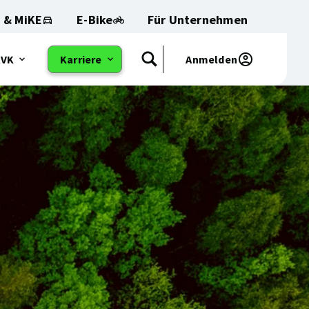
 & MiKE
E-Bike
Für Unternehmen
RVK
Karriere
Anmelden
Suchen
et
Öffnet
das
Sub-
:
Menu: