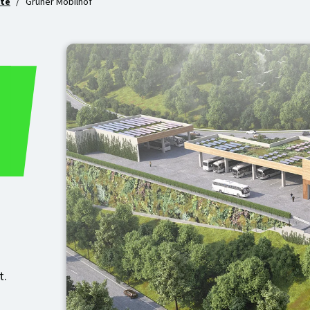
kte
Grüner Mobilhof
t.