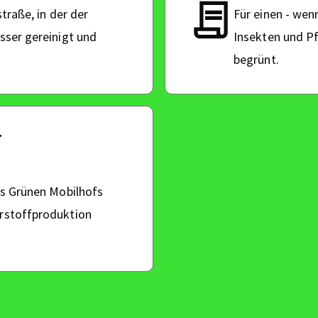
traße, in der der
Für einen - wenn
sser gereinigt und
Insekten und P
begrünt.
r
es Grünen Mobilhofs
rstoffproduktion