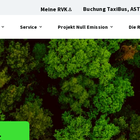
Buchung TaxiBus, AST
Meine RVK
Service
Projekt Null Emission
Die 
Öffnet
Öffnet
Öffn
das
das
das
Sub-
Sub-
Sub-
Menu:
Menu:
Menu
t