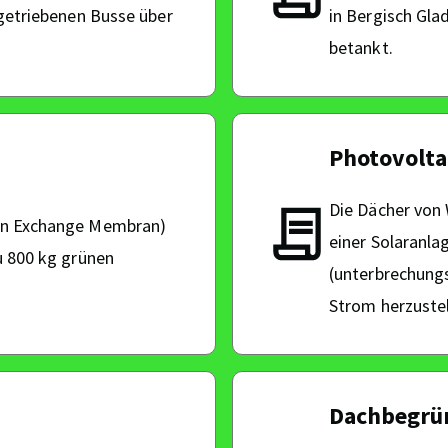
ngetriebenen Busse über
in Bergisch Gla
betankt.
Photovolta
Die Dächer von
on Exchange Membran)
einer Solaranla
u 800 kg grünen
(unterbrechung
Strom herzustel
Dachbegrü