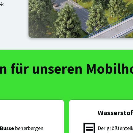
is
 für unseren Mobilh
Wasserstof
 Busse
beherbergen
Der größtentei