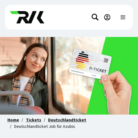
Direkt
Direkt
zum
zum
Suchen
Hauptinhalt
Footer-
Hauptnavi
anzeigen
springen
Inhalt
springen
Home
Tickets
Deutschlandticket
Deutschlandticket Job für Azubis