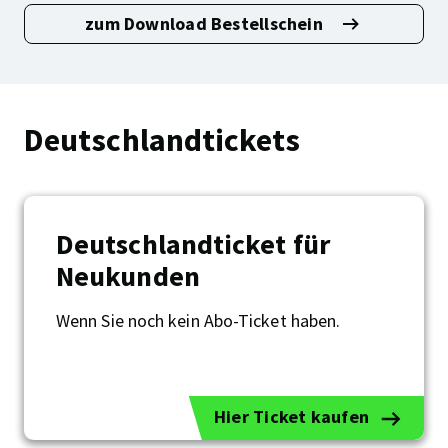
zum Download Bestellschein
Deutschlandticket
–
das
63-
Euro-
Deutschlandtickets
Abo
für
ganz
Deutschland
Deutschlandticket für
Neukunden
Wenn Sie noch kein Abo-Ticket haben.
Deutschlandticket
für
Neukunden
Hier Ticket kaufen