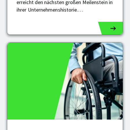
RVK
erreicht den nächsten großen Meilenstein in
feiert
ihrer Unternehmenshistorie.…
50-
jähriges
Jubiläum