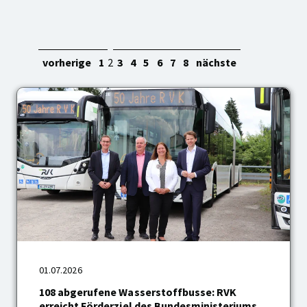
vorherige
1
2
3
4
5
6
7
8
nächste
01.07.2026
108
108 abgerufene Wasserstoffbusse: RVK
abgerufene
erreicht Förderziel des Bundesministeriums