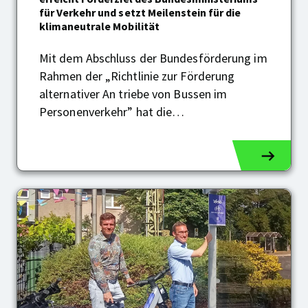
Wasserstoffbusse:
für Verkehr und setzt Meilenstein für die
RVK
klimaneutrale Mobilität
erreicht
Förderziel
Mit dem Abschluss der Bundesförderung im
des
Rahmen der „Richtlinie zur Förderung
Bundesministeriums
für
alternativer An triebe von Bussen im
Verkehr
Personenverkehr” hat die…
und
setzt
Meilenstein
für
die
klimaneutrale
Mobilität