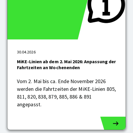
MiKE-
30.04.2026
Linien
ab
MiKE-Linien ab dem 2. Mai 2026: Anpassung der
dem
Fahrtzeiten an Wochenenden
2.
Mai
Vom 2. Mai bis ca. Ende November 2026
2026:
werden die Fahrtzeiten der MiKE-Linien 805,
Anpassung
der
811, 820, 838, 879, 885, 886 & 891
Fahrtzeiten
angepasst.
an
Wochenenden