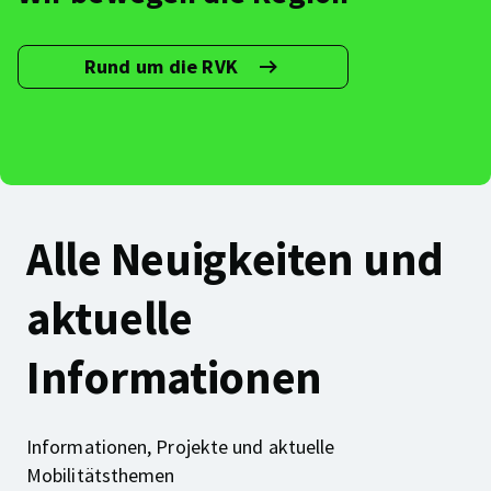
Rund um die RVK
Link
führt
zu
weiteren
Informationen
über
die
RVK
Alle Neuigkeiten und
aktuelle
Informationen
Informationen, Projekte und aktuelle
Mobilitätsthemen