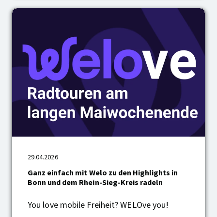
Ganz
einfach
mit
29.04.2026
Welo
zu
Ganz einfach mit Welo zu den Highlights in
den
Bonn und dem Rhein-Sieg-Kreis radeln
Highlights
in
You love mobile Freiheit? WELOve you!
Bonn