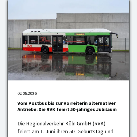
Vom
02.06.2026
Postbus
bis
Vom Postbus bis zur Vorreiterin alternativer
zur
Antriebe: Die RVK feiert 50-jähriges Jubiläum
Vorreiterin
alternativer
Die Regionalverkehr Köln GmbH (RVK)
Antriebe:
feiert am 1. Juni ihren 50. Geburtstag und
Die