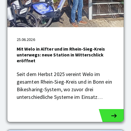
Mit
25.06.2026
Welo
Mit Welo in Alfter und im Rhein-Sieg-Kreis
in
unterwegs: neue Station in Witterschlick
Alfter
eröffnet
und
im
Rhein-
Seit dem Herbst 2025 vereint Welo im
Sieg-
gesamten Rhein-Sieg-Kreis und in Bonn ein
Kreis
Bikesharing-System, wo zuvor drei
unterwegs:
neue
unterschiedliche Systeme im Einsatz…
Station
in
Witterschlick
eröffnet