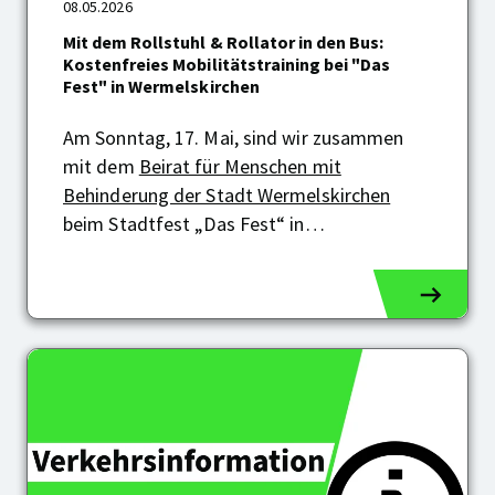
Mit
08.05.2026
dem
Mit dem Rollstuhl & Rollator in den Bus:
Rollstuhl
Kostenfreies Mobilitätstraining bei "Das
&
Fest" in Wermelskirchen
Rollator
in
den
Am Sonntag, 17. Mai, sind wir zusammen
Bus:
mit dem
Beirat für Menschen mit
Kostenfreies
Behinderung der Stadt Wermelskirchen
Mobilitätstraining
bei
beim Stadtfest „Das Fest“ in…
"Das
Fest"
in
Wermelskirchen