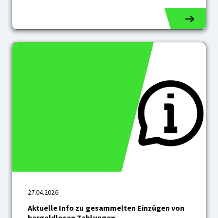
und
dem
Rhein-
Sieg-
Kreis
radeln
Aktuelle
27.04.2026
Info
zu
Aktuelle Info zu gesammelten Einzügen von
gesammelten
bargeldlosen Zahlungen