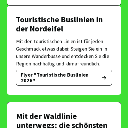
Wald-
Linie
815
Touristische Buslinien in
der Nordeifel
Mit den touristischen Linien ist für jeden
Geschmack etwas dabei: Steigen Sie ein in
unsere Wanderbusse und entdecken Sie die
Region nachhaltig und klimafreundlich.
Flyer "Touristische Buslinien
Touristische
2026"
Buslinien
in
der
Nordeifel
Mit der Waldlinie
unterwegs: die schönsten