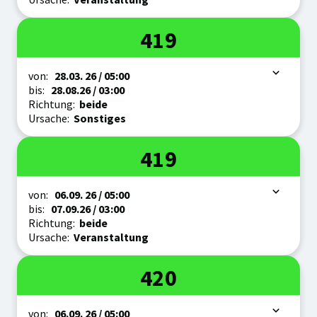
Linie
419
Zeitraum
von:
28.03.
26
/ 05:00
bis:
28.08.
26
/ 03:00
Richtung:
beide
Ursache:
Sonstiges
Linie
419
Zeitraum
von:
06.09.
26
/ 05:00
bis:
07.09.
26
/ 03:00
Richtung:
beide
Ursache:
Veranstaltung
Linie
420
Zeitraum
von:
06.09.
26
/ 05:00