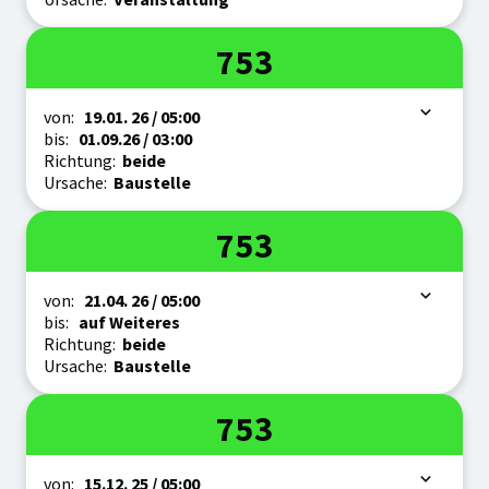
Linie
753
Zeitraum
von:
19.01.
26
/ 05:00
bis:
01.09.
26
/ 03:00
Richtung:
beide
Ursache:
Baustelle
Linie
753
Zeitraum
von:
21.04.
26
/ 05:00
bis:
auf Weiteres
Richtung:
beide
Ursache:
Baustelle
Linie
753
Zeitraum
von:
15.12.
25
/ 05:00