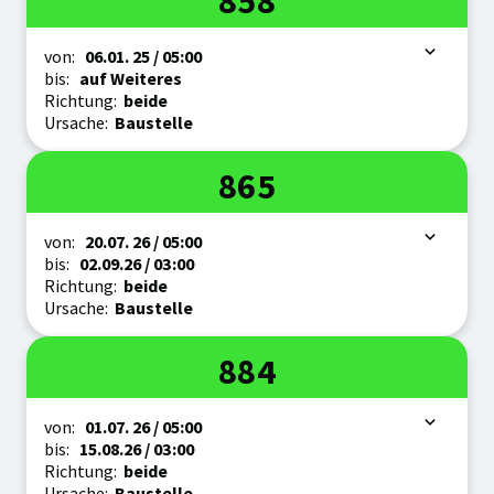
858
Zeitraum
von:
06.01.
25
/ 05:00
bis:
auf Weiteres
Richtung:
beide
Ursache:
Baustelle
Linie
865
Zeitraum
von:
20.07.
26
/ 05:00
bis:
02.09.
26
/ 03:00
Richtung:
beide
Ursache:
Baustelle
Linie
884
Zeitraum
von:
01.07.
26
/ 05:00
bis:
15.08.
26
/ 03:00
Richtung:
beide
Ursache:
Baustelle