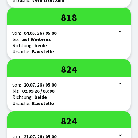
Linie
818
Zeitraum
von:
04.05.
26
/ 05:00
bis:
auf Weiteres
Richtung:
beide
Ursache:
Baustelle
Linie
824
Zeitraum
von:
20.07.
26
/ 05:00
bis:
02.09.
26
/ 03:00
Richtung:
beide
Ursache:
Baustelle
Linie
824
Zeitraum
von:
21.07.
26
/ 05:00