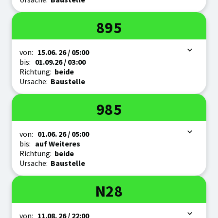
Linie
895
Zeitraum
von:
15.06.
26
/ 05:00
bis:
01.09.
26
/ 03:00
Richtung:
beide
Ursache:
Baustelle
Linie
985
Zeitraum
von:
01.06.
26
/ 05:00
bis:
auf Weiteres
Richtung:
beide
Ursache:
Baustelle
Linie
N28
Zeitraum
von:
11.08.
26
/ 22:00