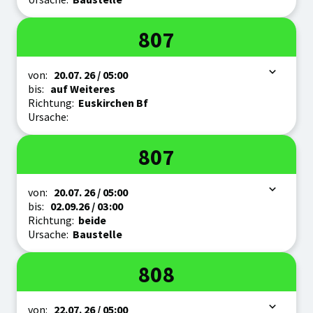
Linie
807
Zeitraum
von:
20.07.
26
/ 05:00
bis:
auf Weiteres
Richtung:
Euskirchen Bf
Ursache:
Linie
807
Zeitraum
von:
20.07.
26
/ 05:00
bis:
02.09.
26
/ 03:00
Richtung:
beide
Ursache:
Baustelle
Linie
808
Zeitraum
von:
22.07.
26
/ 05:00