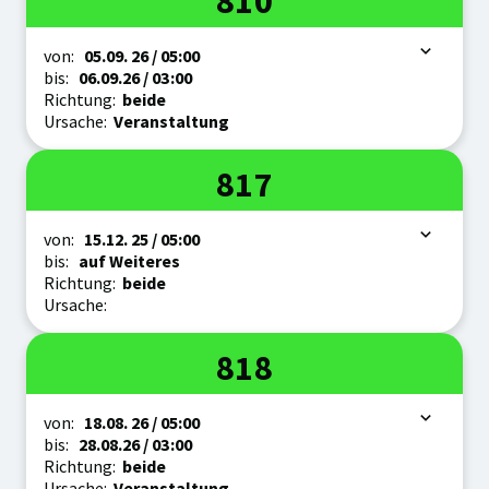
810
Zeitraum
von:
05.09.
26
/ 05:00
bis:
06.09.
26
/ 03:00
Richtung:
beide
Ursache:
Veranstaltung
Linie
817
Zeitraum
von:
15.12.
25
/ 05:00
bis:
auf Weiteres
Richtung:
beide
Ursache:
Linie
818
Zeitraum
von:
18.08.
26
/ 05:00
bis:
28.08.
26
/ 03:00
Richtung:
beide
Ursache:
Veranstaltung