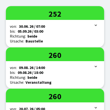
Linie
252
Zeitraum
von:
30.06.
26
/ 07:00
bis:
05.09.
26
/ 03:00
Richtung:
beide
Ursache:
Baustelle
Linie
260
Zeitraum
von:
09.08.
26
/ 14:00
bis:
09.08.
26
/ 18:00
Richtung:
beide
Ursache:
Veranstaltung
Linie
260
Zeitraum
von:
20.07.
26
/ 05:00