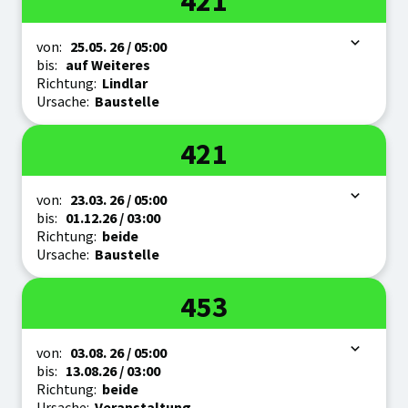
421
Zeitraum
von:
25.05.
26
/ 05:00
bis:
auf Weiteres
Richtung:
Lindlar
Ursache:
Baustelle
Linie
421
Zeitraum
von:
23.03.
26
/ 05:00
bis:
01.12.
26
/ 03:00
Richtung:
beide
Ursache:
Baustelle
Linie
453
Zeitraum
von:
03.08.
26
/ 05:00
bis:
13.08.
26
/ 03:00
Richtung:
beide
Ursache:
Veranstaltung