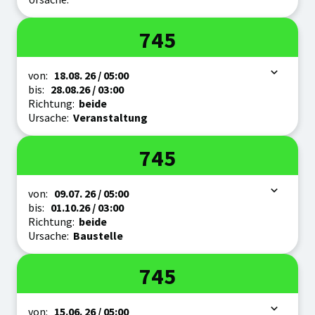
Linie
745
Zeitraum
von:
18.08.
26
/ 05:00
bis:
28.08.
26
/ 03:00
Richtung:
beide
Ursache:
Veranstaltung
Linie
745
Zeitraum
von:
09.07.
26
/ 05:00
bis:
01.10.
26
/ 03:00
Richtung:
beide
Ursache:
Baustelle
Linie
745
Zeitraum
von:
15.06.
26
/ 05:00