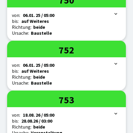
750
Zeitraum
von:
06.01.
25
/ 05:00
bis:
auf Weiteres
Richtung:
beide
Ursache:
Baustelle
Linie
752
Zeitraum
von:
06.01.
25
/ 05:00
bis:
auf Weiteres
Richtung:
beide
Ursache:
Baustelle
Linie
753
Zeitraum
von:
18.08.
26
/ 05:00
bis:
28.08.
26
/ 03:00
Richtung:
beide
Ursache:
Veranstaltung