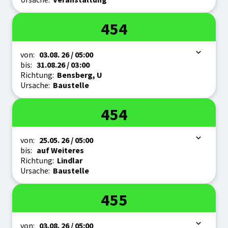
Linie
454
Zeitraum
von:
03.08.
26
/ 05:00
bis:
31.08.
26
/ 03:00
Richtung:
Bensberg, U
Ursache:
Baustelle
Linie
454
Zeitraum
von:
25.05.
26
/ 05:00
bis:
auf Weiteres
Richtung:
Lindlar
Ursache:
Baustelle
Linie
455
Zeitraum
von:
03.08.
26
/ 05:00