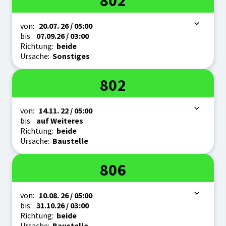
802
Zeitraum
von:
20.07.
26
/ 05:00
bis:
07.09.
26
/ 03:00
Richtung:
beide
Ursache:
Sonstiges
Linie
802
Zeitraum
von:
14.11.
22
/ 05:00
bis:
auf Weiteres
Richtung:
beide
Ursache:
Baustelle
Linie
806
Zeitraum
von:
10.08.
26
/ 05:00
bis:
31.10.
26
/ 03:00
Richtung:
beide
Ursache:
Baustelle