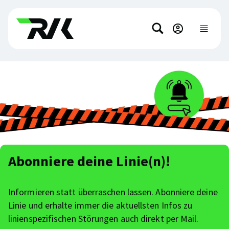
Direkt
Direkt
zum
zum
Suchen
Hauptinhalt
Footer-
Hauptnavi
anzeigen
springen
Inhalt
springen
Abonniere deine Linie(n)!
Informieren statt überraschen lassen. Abonniere deine
Linie und erhalte immer die aktuellsten Infos zu
linienspezifischen Störungen auch direkt per Mail.