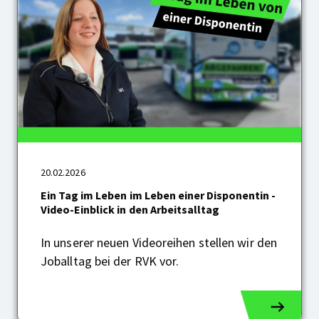
Ein
Tag
im
20.02.2026
Leben
Ein Tag im Leben im Leben einer Disponentin -
im
Video-Einblick in den Arbeitsalltag
Leben
einer
In unserer neuen Videoreihen stellen wir den
Disponentin
-
Joballtag bei der RVK vor.
Video-
Einblick
in
den