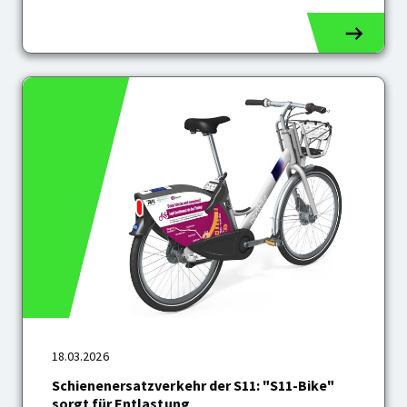
Schienenersatzverkehr
18.03.2026
der
S11:
Schienenersatzverkehr der S11: "S11-Bike"
"S11-
sorgt für Entlastung