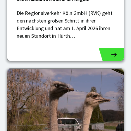
ÖPNV:
RVK
Die Regionalverkehr Köln GmbH (RVK) geht
gründet
den nächsten großen Schritt in ihrer
einen
neuen
Entwicklung und hat am 1. April 2026 ihren
Mobilitätshub
neuen Standort in Hürth…
in
der
Region