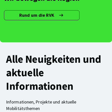
Rund um die RVK
Link
führt
zu
weiteren
Informationen
über
die
RVK
Alle Neuigkeiten und
aktuelle
Informationen
Informationen, Projekte und aktuelle
Mobilitätsthemen