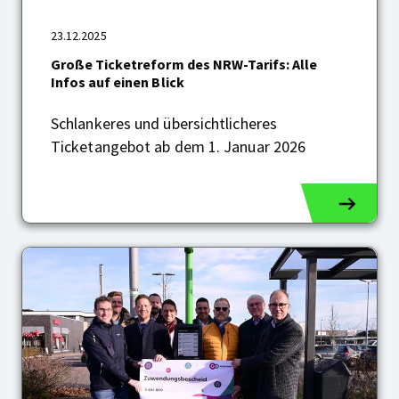
Ticketreform
des
23.12.2025
NRW-
Große Ticketreform des NRW-Tarifs: Alle
Tarifs:
Infos auf einen Blick
Alle
Infos
Schlankeres und übersichtlicheres
auf
einen
Ticketangebot ab dem 1. Januar 2026
Blick