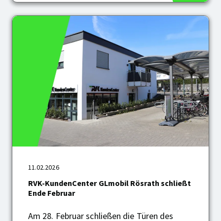
Arbeitsalltag
RVK-
11.02.2026
KundenCenter
GLmobil
RVK-KundenCenter GLmobil Rösrath schließt
Rösrath
Ende Februar
schließt
Ende
Am 28. Februar schließen die Türen des
Februar