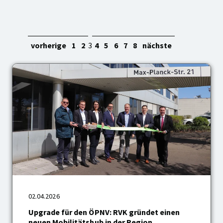
vorherige
1
2
3
4
5
6
7
8
nächste
02.04.2026
Upgrade
für
Upgrade für den ÖPNV: RVK gründet einen
den
neuen Mobilitätshub in der Region