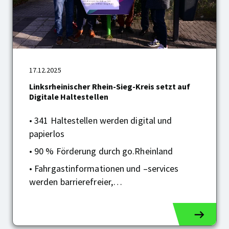
17.12.2025
Linksrheinischer
Rhein-
Linksrheinischer Rhein-Sieg-Kreis setzt auf
Sieg-
Digitale Haltestellen
Kreis
setzt
• 341 Haltestellen werden digital und
auf
papierlos
Digitale
Haltestellen
• 90 % Förderung durch go.Rheinland
• Fahrgastinformationen und –services
werden barrierefreier,…