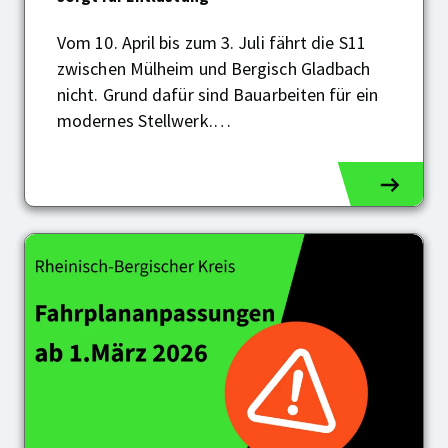
Bike"
sorgt
Vom 10. April bis zum 3. Juli fährt die S11
für
zwischen Mülheim und Bergisch Gladbach
Entlastung
nicht. Grund dafür sind Bauarbeiten für ein
modernes Stellwerk.…