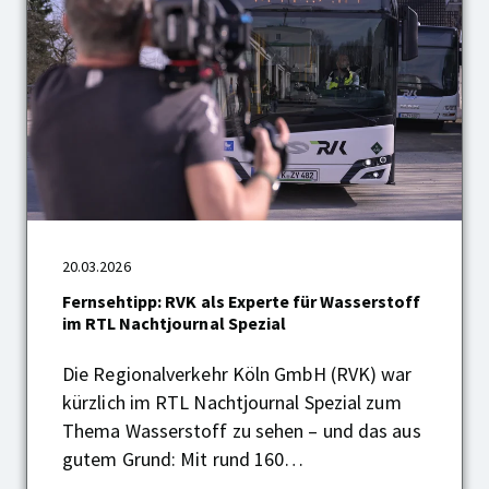
Fernsehtipp:
20.03.2026
RVK
als
Fernsehtipp: RVK als Experte für Wasserstoff
Experte
im RTL Nachtjournal Spezial
für
Wasserstoff
Die Regionalverkehr Köln GmbH (RVK) war
im
kürzlich im RTL Nachtjournal Spezial zum
RTL
Nachtjournal
Thema Wasserstoff zu sehen – und das aus
Spezial
gutem Grund: Mit rund 160…