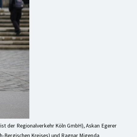
rist der Regionalverkehr Köln GmbH), Askan Egerer
sch-Bergischen Kreises) und Ragnar Migenda