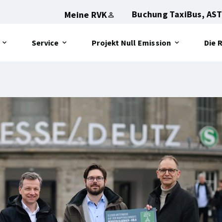
Buchung TaxiBus, AST
Meine RVK
Service
Projekt Null Emission
Die 
Öffnet
Öffnet
Öffn
das
das
das
Sub-
Sub-
Sub-
Menu:
Menu:
Menu