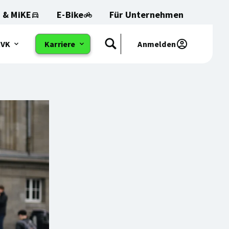
 & MiKE
E-Bike
Für Unternehmen
RVK
Karriere
Anmelden
Suchen
et
Öffnet
das
Sub-
:
Menu: