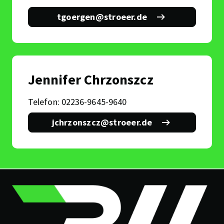
tgoergen@stroeer.de
Thomas
Görgen
Jennifer Chrzonszcz
Telefon: 02236-9645-9640
jchrzonszcz@stroeer.de
Jennifer
Chrzonszcz