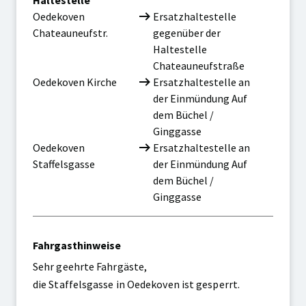
Entfallende
Ersatzhaltestelle
Oedekoven
Ersatzhaltestelle
Haltestelle
Chateauneufstr.
gegenüber der
Haltestelle
Chateauneufstraße
Entfallende
Ersatzhaltestelle
Oedekoven Kirche
Ersatzhaltestelle an
Haltestelle
der Einmündung Auf
dem Büchel /
Ginggasse
Entfallende
Ersatzhaltestelle
Oedekoven
Ersatzhaltestelle an
Haltestelle
Staffelsgasse
der Einmündung Auf
dem Büchel /
Ginggasse
Fahrgasthinweise
Sehr geehrte Fahrgäste,
die Staffelsgasse in Oedekoven ist gesperrt.