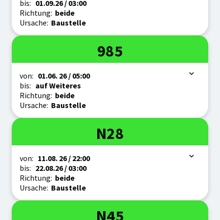
bis:
01.09.
26
/ 03:00
Richtung:
beide
Ursache:
Baustelle
Linie
985
Zeitraum
von:
01.06.
26
/ 05:00
bis:
auf Weiteres
Richtung:
beide
Ursache:
Baustelle
Linie
N28
Zeitraum
von:
11.08.
26
/ 22:00
bis:
22.08.
26
/ 03:00
Richtung:
beide
Ursache:
Baustelle
Linie
N45