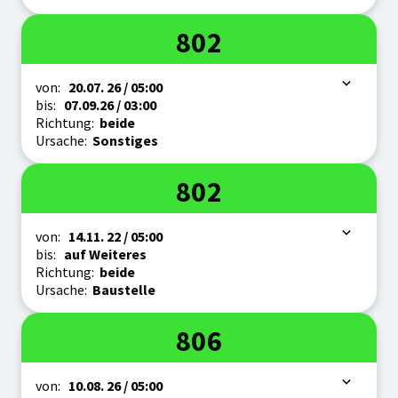
Linie
802
Zeitraum
von:
20.07.
26
/ 05:00
bis:
07.09.
26
/ 03:00
Richtung:
beide
Ursache:
Sonstiges
Linie
802
Zeitraum
von:
14.11.
22
/ 05:00
bis:
auf Weiteres
Richtung:
beide
Ursache:
Baustelle
Linie
806
Zeitraum
von:
10.08.
26
/ 05:00