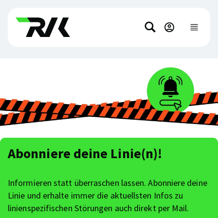
Direkt
Direkt
zum
zum
Suchen
Hauptinhalt
Footer-
Hauptnavi
anzeigen
springen
Inhalt
springen
Abonniere deine Linie(n)!
Informieren statt überraschen lassen. Abonniere deine
Linie und erhalte immer die aktuellsten Infos zu
linienspezifischen Störungen auch direkt per Mail.