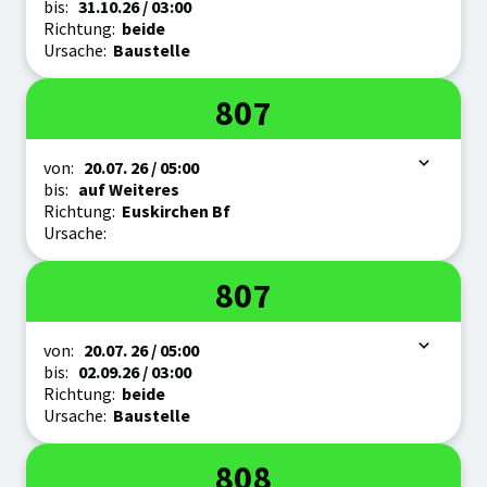
bis:
31.10.
26
/ 03:00
Richtung:
beide
Ursache:
Baustelle
Linie
807
Zeitraum
von:
20.07.
26
/ 05:00
bis:
auf Weiteres
Richtung:
Euskirchen Bf
Ursache:
Linie
807
Zeitraum
von:
20.07.
26
/ 05:00
bis:
02.09.
26
/ 03:00
Richtung:
beide
Ursache:
Baustelle
Linie
808