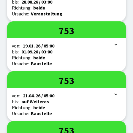
bis:
28.08.
26
/ 03:00
Richtung:
beide
Ursache:
Veranstaltung
Linie
753
Zeitraum
von:
19.01.
26
/ 05:00
bis:
01.09.
26
/ 03:00
Richtung:
beide
Ursache:
Baustelle
Linie
753
Zeitraum
von:
21.04.
26
/ 05:00
bis:
auf Weiteres
Richtung:
beide
Ursache:
Baustelle
Linie
753