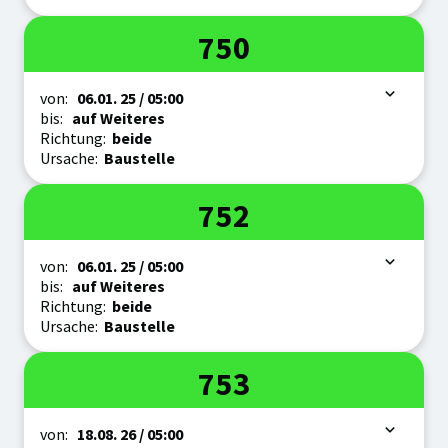
Linie
750
Zeitraum
von:
06.01.
25
/ 05:00
bis:
auf Weiteres
Richtung:
beide
Ursache:
Baustelle
Linie
752
Zeitraum
von:
06.01.
25
/ 05:00
bis:
auf Weiteres
Richtung:
beide
Ursache:
Baustelle
Linie
753
Zeitraum
von:
18.08.
26
/ 05:00