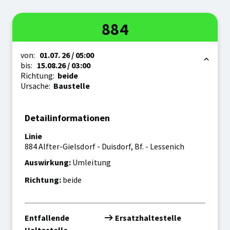
Linie
884
Zeitraum
von:
01.07.
26
/ 05:00
bis:
15.08.
26
/ 03:00
Richtung:
beide
Ursache:
Baustelle
Detailinformationen
Linie
884 Alfter-Gielsdorf - Duisdorf, Bf. - Lessenich
Auswirkung:
Umleitung
Richtung:
beide
Entfallende
Ersatzhaltestelle
Haltestelle