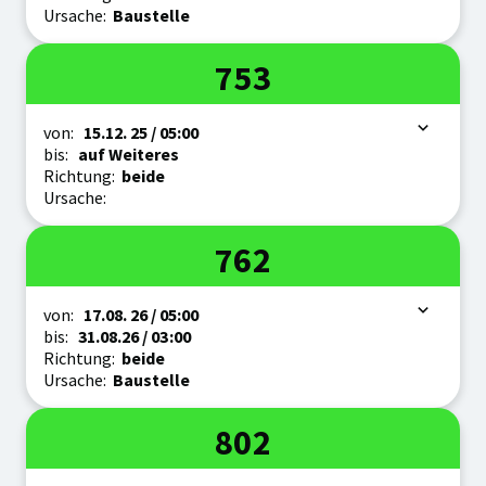
Ursache:
Baustelle
Linie
753
Zeitraum
von:
15.12.
25
/ 05:00
bis:
auf Weiteres
Richtung:
beide
Ursache:
Linie
762
Zeitraum
von:
17.08.
26
/ 05:00
bis:
31.08.
26
/ 03:00
Richtung:
beide
Ursache:
Baustelle
Linie
802