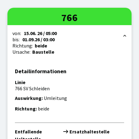
Linie
766
Zeitraum
von:
15.06.
26
/ 05:00
bis:
01.09.
26
/ 03:00
Richtung:
beide
Ursache:
Baustelle
Detailinformationen
Linie
766 SV Schleiden
Auswirkung:
Umleitung
Richtung:
beide
Entfallende
Ersatzhaltestelle
Haltestelle