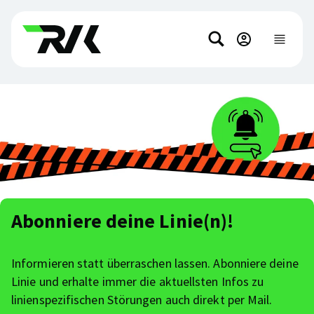
Direkt
Direkt
zum
zum
Suchen
Hauptinhalt
Footer-
Hauptnavi
anzeigen
springen
Inhalt
springen
Abonniere deine Linie(n)!
Informieren statt überraschen lassen. Abonniere deine
Linie und erhalte immer die aktuellsten Infos zu
linienspezifischen Störungen auch direkt per Mail.