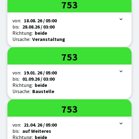
Linie
753
Zeitraum
von:
18.08.
26
/ 05:00
bis:
28.08.
26
/ 03:00
Richtung:
beide
Ursache:
Veranstaltung
Linie
753
Zeitraum
von:
19.01.
26
/ 05:00
bis:
01.09.
26
/ 03:00
Richtung:
beide
Ursache:
Baustelle
Linie
753
Zeitraum
von:
21.04.
26
/ 05:00
bis:
auf Weiteres
Richtung:
beide