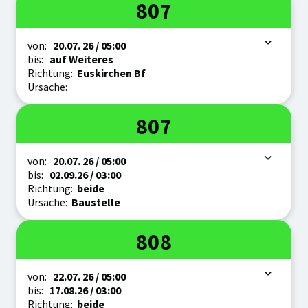
Linie
807
Zeitraum
von:
20.07.
26
/ 05:00
bis:
auf Weiteres
Richtung:
Euskirchen Bf
Ursache:
Linie
807
Zeitraum
von:
20.07.
26
/ 05:00
bis:
02.09.
26
/ 03:00
Richtung:
beide
Ursache:
Baustelle
Linie
808
Zeitraum
von:
22.07.
26
/ 05:00
bis:
17.08.
26
/ 03:00
Richtung:
beide