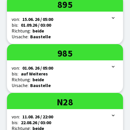
Linie
895
Zeitraum
von:
15.06.
26
/ 05:00
bis:
01.09.
26
/ 03:00
Richtung:
beide
Ursache:
Baustelle
Linie
985
Zeitraum
von:
01.06.
26
/ 05:00
bis:
auf Weiteres
Richtung:
beide
Ursache:
Baustelle
Linie
N28
Zeitraum
von:
11.08.
26
/ 22:00
bis:
22.08.
26
/ 03:00
Richtung:
beide