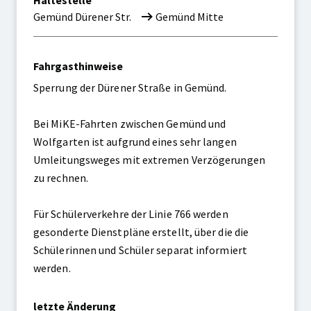
Entfallende
Ersatzhaltestelle
Gemünd Dürener Str.
Gemünd Mitte
Haltestelle
Fahrgasthinweise
Sperrung der Dürener Straße in Gemünd.
Bei MiKE-Fahrten zwischen Gemünd und
Wolfgarten ist aufgrund eines sehr langen
Umleitungsweges mit extremen Verzögerungen
zu rechnen.
Für Schülerverkehre der Linie 766 werden
gesonderte Dienstpläne erstellt, über die die
Schülerinnen und Schüler separat informiert
werden.
letzte Änderung