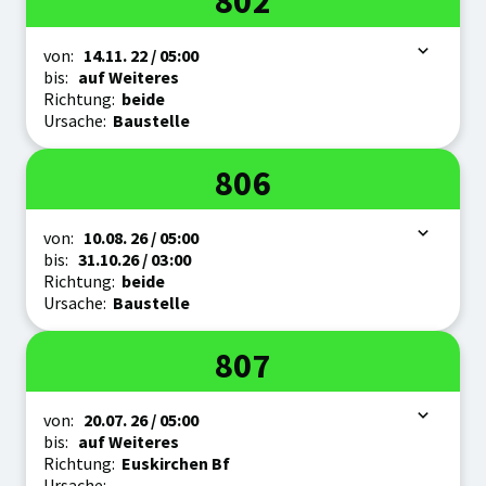
802
Zeitraum
von:
14.11.
22
/ 05:00
bis:
auf Weiteres
Richtung:
beide
Ursache:
Baustelle
Linie
806
Zeitraum
von:
10.08.
26
/ 05:00
bis:
31.10.
26
/ 03:00
Richtung:
beide
Ursache:
Baustelle
Linie
807
Zeitraum
von:
20.07.
26
/ 05:00
bis:
auf Weiteres
Richtung:
Euskirchen Bf
Ursache: