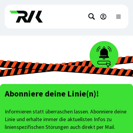
Direkt
Direkt
zum
zum
Suchen
Hauptinhalt
Footer-
Hauptnavi
anzeigen
springen
Inhalt
springen
Abonniere deine Linie(n)!
Informieren statt überraschen lassen. Abonniere deine
Linie und erhalte immer die aktuellsten Infos zu
linienspezifischen Störungen auch direkt per Mail.