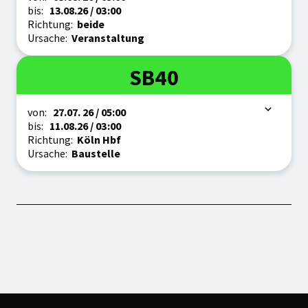
bis:
13.08.
26
/ 03:00
Richtung:
beide
Ursache:
Veranstaltung
Linie
SB40
Zeitraum
von:
27.07.
26
/ 05:00
bis:
11.08.
26
/ 03:00
Richtung:
Köln Hbf
Ursache:
Baustelle