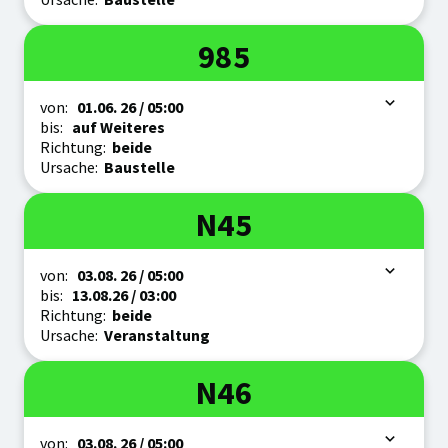
Linie
985
Zeitraum
von:
01.06.
26
/ 05:00
bis:
auf Weiteres
Richtung:
beide
Ursache:
Baustelle
Linie
N45
Zeitraum
von:
03.08.
26
/ 05:00
bis:
13.08.
26
/ 03:00
Richtung:
beide
Ursache:
Veranstaltung
Linie
N46
Zeitraum
von:
03.08.
26
/ 05:00