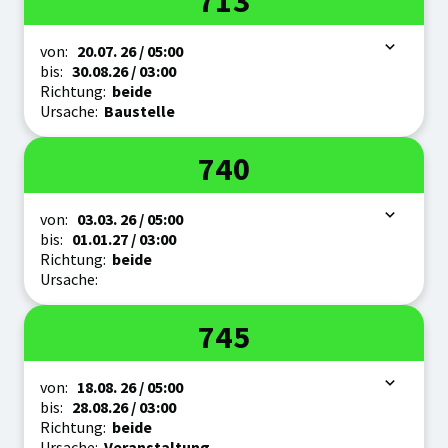
713
Zeitraum
von:
20.07.
26
/ 05:00
bis:
30.08.
26
/ 03:00
Richtung:
beide
Ursache:
Baustelle
Linie
740
Zeitraum
von:
03.03.
26
/ 05:00
bis:
01.01.
27
/ 03:00
Richtung:
beide
Ursache:
Linie
745
Zeitraum
von:
18.08.
26
/ 05:00
bis:
28.08.
26
/ 03:00
Richtung:
beide
Ursache:
Veranstaltung