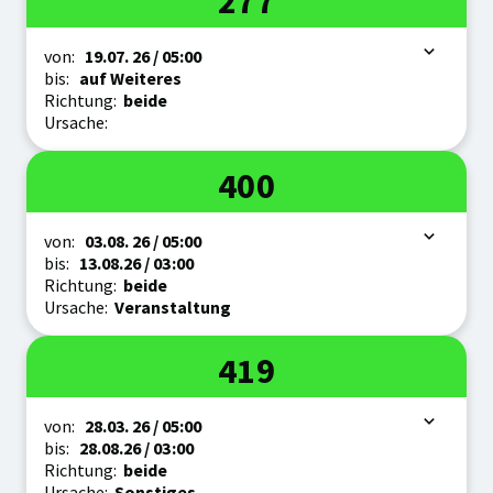
277
Zeitraum
von:
19.07.
26
/ 05:00
bis:
auf Weiteres
Richtung:
beide
Ursache:
Linie
400
Zeitraum
von:
03.08.
26
/ 05:00
bis:
13.08.
26
/ 03:00
Richtung:
beide
Ursache:
Veranstaltung
Linie
419
Zeitraum
von:
28.03.
26
/ 05:00
bis:
28.08.
26
/ 03:00
Richtung:
beide
Ursache:
Sonstiges