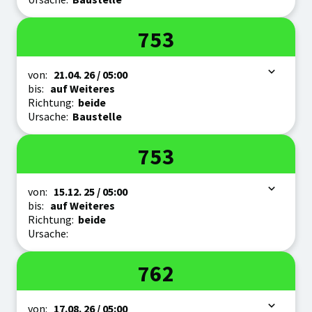
Linie
753
Zeitraum
von:
21.04.
26
/ 05:00
bis:
auf Weiteres
Richtung:
beide
Ursache:
Baustelle
Linie
753
Zeitraum
von:
15.12.
25
/ 05:00
bis:
auf Weiteres
Richtung:
beide
Ursache:
Linie
762
Zeitraum
von:
17.08.
26
/ 05:00