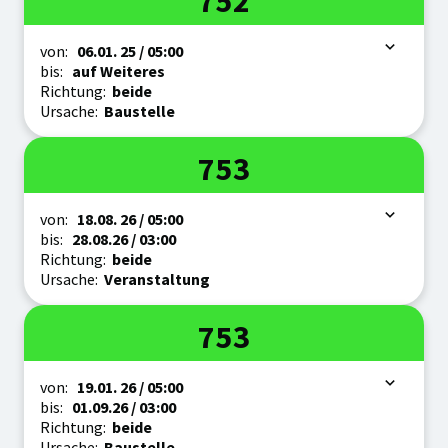
752
Zeitraum
von:
06.01.
25
/ 05:00
bis:
auf Weiteres
Richtung:
beide
Ursache:
Baustelle
Linie
753
Zeitraum
von:
18.08.
26
/ 05:00
bis:
28.08.
26
/ 03:00
Richtung:
beide
Ursache:
Veranstaltung
Linie
753
Zeitraum
von:
19.01.
26
/ 05:00
bis:
01.09.
26
/ 03:00
Richtung:
beide
Ursache:
Baustelle