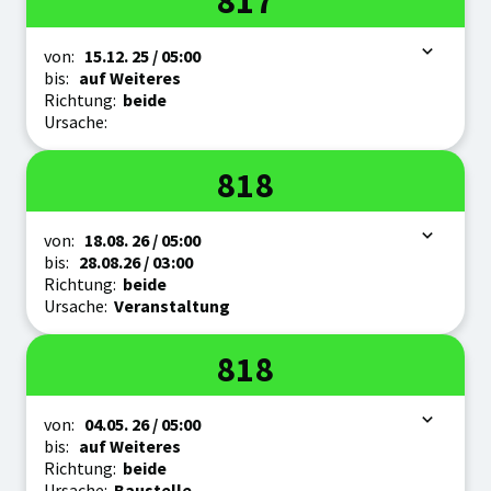
817
Zeitraum
von:
15.12.
25
/ 05:00
bis:
auf Weiteres
Richtung:
beide
Ursache:
Linie
818
Zeitraum
von:
18.08.
26
/ 05:00
bis:
28.08.
26
/ 03:00
Richtung:
beide
Ursache:
Veranstaltung
Linie
818
Zeitraum
von:
04.05.
26
/ 05:00
bis:
auf Weiteres
Richtung:
beide
Ursache:
Baustelle