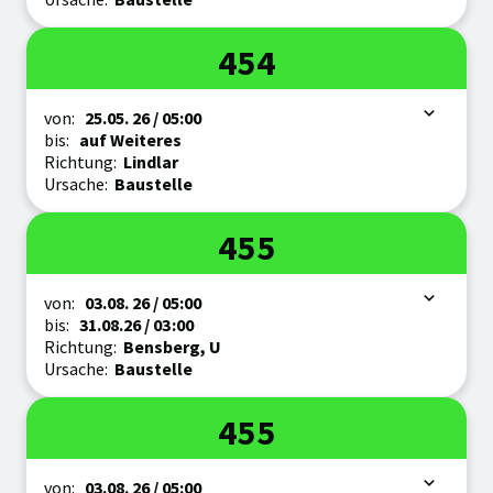
Linie
454
Zeitraum
von:
25.05.
26
/ 05:00
bis:
auf Weiteres
Richtung:
Lindlar
Ursache:
Baustelle
Linie
455
Zeitraum
von:
03.08.
26
/ 05:00
bis:
31.08.
26
/ 03:00
Richtung:
Bensberg, U
Ursache:
Baustelle
Linie
455
Zeitraum
von:
03.08.
26
/ 05:00