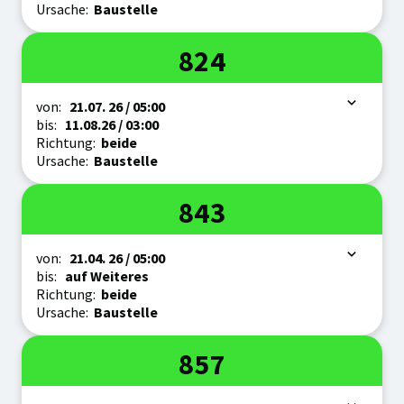
Ursache:
Baustelle
Linie
824
Zeitraum
von:
21.07.
26
/ 05:00
bis:
11.08.
26
/ 03:00
Richtung:
beide
Ursache:
Baustelle
Linie
843
Zeitraum
von:
21.04.
26
/ 05:00
bis:
auf Weiteres
Richtung:
beide
Ursache:
Baustelle
Linie
857