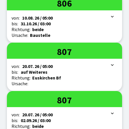
Linie
806
Zeitraum
von:
10.08.
26
/ 05:00
bis:
31.10.
26
/ 03:00
Richtung:
beide
Ursache:
Baustelle
Linie
807
Zeitraum
von:
20.07.
26
/ 05:00
bis:
auf Weiteres
Richtung:
Euskirchen Bf
Ursache:
Linie
807
Zeitraum
von:
20.07.
26
/ 05:00
bis:
02.09.
26
/ 03:00
Richtung:
beide