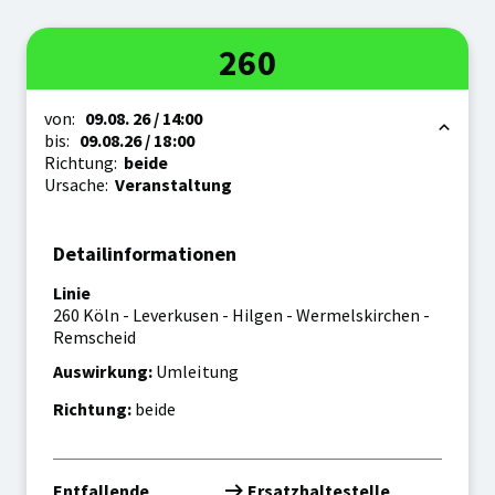
Linie
260
Zeitraum
von:
09.08.
26
/ 14:00
bis:
09.08.
26
/ 18:00
Richtung:
beide
Ursache:
Veranstaltung
Detailinformationen
Linie
260 Köln - Leverkusen - Hilgen - Wermelskirchen -
Remscheid
Auswirkung:
Umleitung
Richtung:
beide
Entfallende
Ersatzhaltestelle