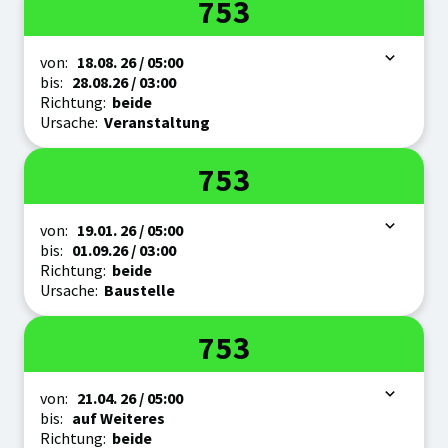
Linie
753
Zeitraum
von:
18.08.
26
/ 05:00
bis:
28.08.
26
/ 03:00
Richtung:
beide
Ursache:
Veranstaltung
Linie
753
Zeitraum
von:
19.01.
26
/ 05:00
bis:
01.09.
26
/ 03:00
Richtung:
beide
Ursache:
Baustelle
Linie
753
Zeitraum
von:
21.04.
26
/ 05:00
bis:
auf Weiteres
Richtung:
beide