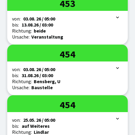
Linie
453
Zeitraum
von:
03.08.
26
/ 05:00
bis:
13.08.
26
/ 03:00
Richtung:
beide
Ursache:
Veranstaltung
Linie
454
Zeitraum
von:
03.08.
26
/ 05:00
bis:
31.08.
26
/ 03:00
Richtung:
Bensberg, U
Ursache:
Baustelle
Linie
454
Zeitraum
von:
25.05.
26
/ 05:00
bis:
auf Weiteres
Richtung:
Lindlar