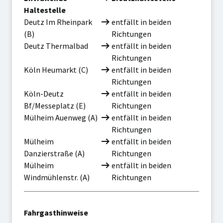
Haltestelle
Entfallende
Ersatzhaltestelle
Deutz Im Rheinpark
entfällt in beiden
Haltestelle
(B)
Richtungen
Entfallende
Ersatzhaltestelle
Deutz Thermalbad
entfällt in beiden
Haltestelle
Richtungen
Entfallende
Ersatzhaltestelle
Köln Heumarkt (C)
entfällt in beiden
Haltestelle
Richtungen
Entfallende
Ersatzhaltestelle
Köln-Deutz
entfällt in beiden
Haltestelle
Bf/Messeplatz (E)
Richtungen
Entfallende
Ersatzhaltestelle
Mülheim Auenweg (A)
entfällt in beiden
Haltestelle
Richtungen
Entfallende
Ersatzhaltestelle
Mülheim
entfällt in beiden
Haltestelle
Danzierstraße (A)
Richtungen
Entfallende
Ersatzhaltestelle
Mülheim
entfällt in beiden
Haltestelle
Windmühlenstr. (A)
Richtungen
Fahrgasthinweise