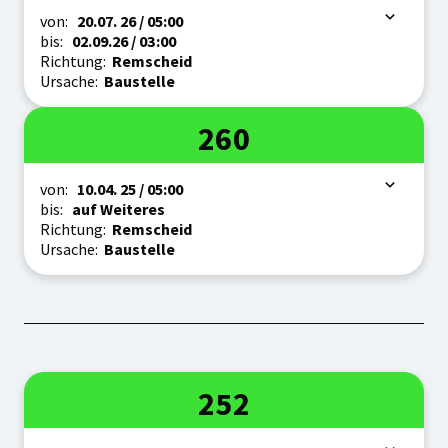
Zeitraum
von:
20.07.
26
/ 05:00
bis:
02.09.
26
/ 03:00
Richtung:
Remscheid
Ursache:
Baustelle
Linie
260
Zeitraum
von:
10.04.
25
/ 05:00
bis:
auf Weiteres
Richtung:
Remscheid
Ursache:
Baustelle
Linie
252