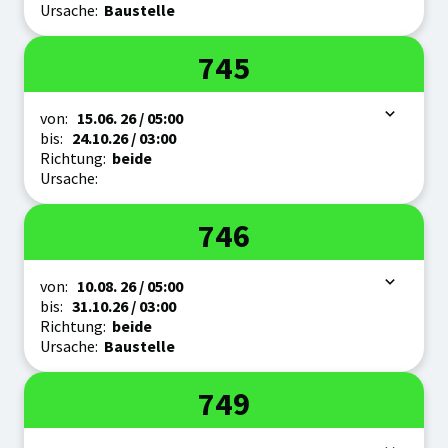
Ursache:
Baustelle
Linie
745
Zeitraum
von:
15.06.
26
/ 05:00
bis:
24.10.
26
/ 03:00
Richtung:
beide
Ursache:
Linie
746
Zeitraum
von:
10.08.
26
/ 05:00
bis:
31.10.
26
/ 03:00
Richtung:
beide
Ursache:
Baustelle
Linie
749