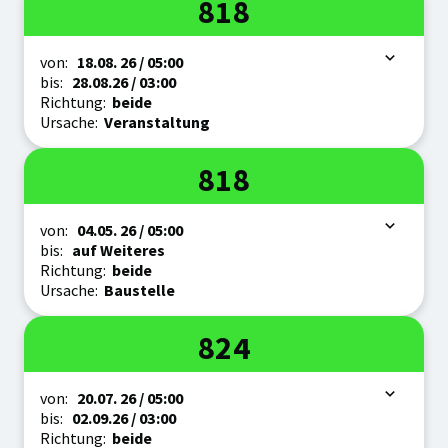
Linie
818
Zeitraum
von:
18.08.
26
/ 05:00
bis:
28.08.
26
/ 03:00
Richtung:
beide
Ursache:
Veranstaltung
Linie
818
Zeitraum
von:
04.05.
26
/ 05:00
bis:
auf Weiteres
Richtung:
beide
Ursache:
Baustelle
Linie
824
Zeitraum
von:
20.07.
26
/ 05:00
bis:
02.09.
26
/ 03:00
Richtung:
beide