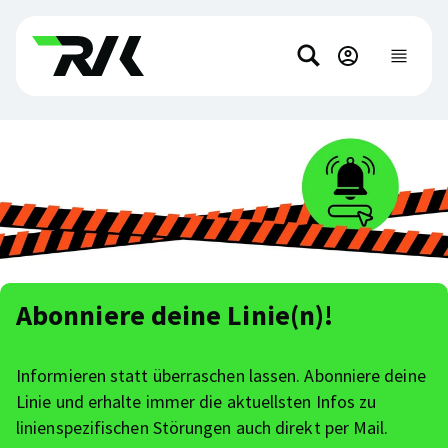
Direkt
Direkt
zum
zum
Suchen
Hauptinhalt
Footer-
Hauptnavi
anzeigen
springen
Inhalt
springen
Abonniere deine Linie(n)!
Informieren statt überraschen lassen. Abonniere deine
Linie und erhalte immer die aktuellsten Infos zu
linienspezifischen Störungen auch direkt per Mail.