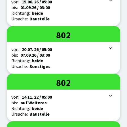
Zeitraum
von:
15.06.
26
/ 05:00
bis:
01.09.
26
/ 03:00
Richtung:
beide
Ursache:
Baustelle
Linie
802
Zeitraum
von:
20.07.
26
/ 05:00
bis:
07.09.
26
/ 03:00
Richtung:
beide
Ursache:
Sonstiges
Linie
802
Zeitraum
von:
14.11.
22
/ 05:00
bis:
auf Weiteres
Richtung:
beide
Ursache:
Baustelle