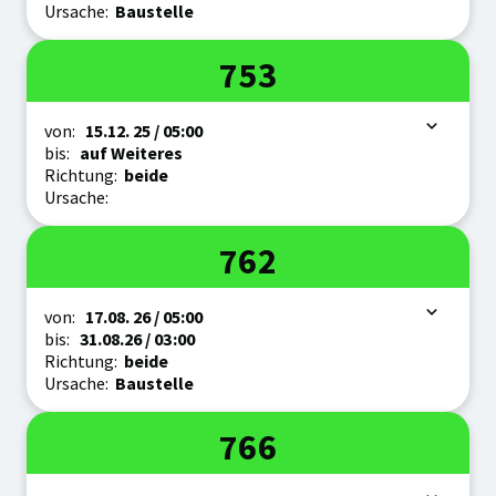
Ursache:
Baustelle
Linie
753
Zeitraum
von:
15.12.
25
/ 05:00
bis:
auf Weiteres
Richtung:
beide
Ursache:
Linie
762
Zeitraum
von:
17.08.
26
/ 05:00
bis:
31.08.
26
/ 03:00
Richtung:
beide
Ursache:
Baustelle
Linie
766