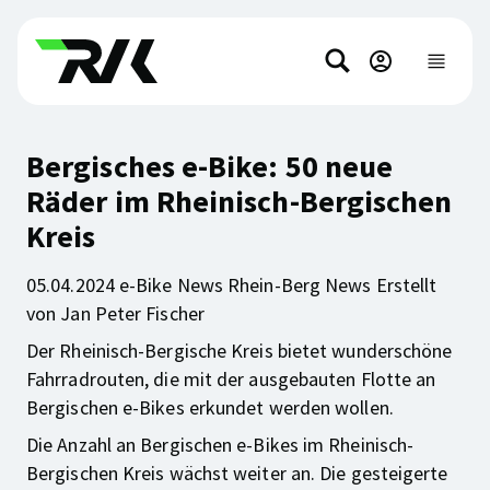
Direkt
Direkt
zum
zum
Suchen
Hauptinhalt
Footer-
Hauptnavi
anzeigen
springen
Inhalt
springen
Bergisches e-Bike: 50 neue
Räder im Rheinisch-Bergischen
Kreis
05.04.2024
e-Bike News Rhein-Berg News
Erstellt
von
Jan Peter Fischer
Der Rheinisch-Bergische Kreis bietet wunderschöne
Fahrradrouten, die mit der ausgebauten Flotte an
Bergischen e-Bikes erkundet werden wollen.
Die Anzahl an Bergischen e-Bikes im Rheinisch-
Bergischen Kreis wächst weiter an. Die gesteigerte